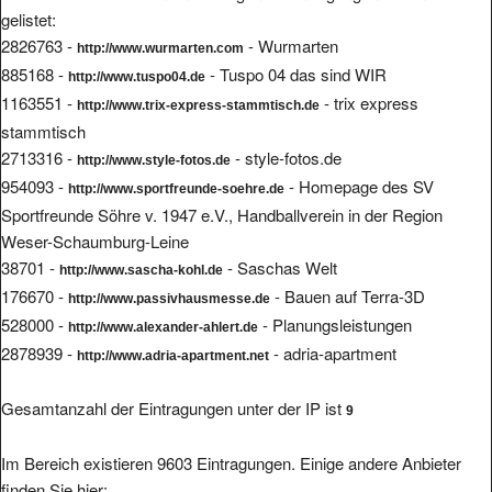
gelistet:
2826763 -
- Wurmarten
http://www.wurmarten.com
885168 -
- Tuspo 04 das sind WIR
http://www.tuspo04.de
1163551 -
- trix express
http://www.trix-express-stammtisch.de
stammtisch
2713316 -
- style-fotos.de
http://www.style-fotos.de
954093 -
- Homepage des SV
http://www.sportfreunde-soehre.de
Sportfreunde Söhre v. 1947 e.V., Handballverein in der Region
Weser-Schaumburg-Leine
38701 -
- Saschas Welt
http://www.sascha-kohl.de
176670 -
- Bauen auf Terra-3D
http://www.passivhausmesse.de
528000 -
- Planungsleistungen
http://www.alexander-ahlert.de
2878939 -
- adria-apartment
http://www.adria-apartment.net
Gesamtanzahl der Eintragungen unter der IP ist
9
Im Bereich existieren 9603 Eintragungen. Einige andere Anbieter
finden Sie hier: