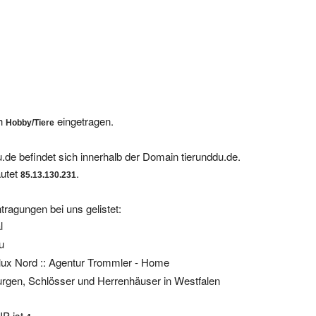
ch
eingetragen.
Hobby/Tiere
.de befindet sich innerhalb der Domain tierunddu.de.
autet
.
85.13.130.231
tragungen bei uns gelistet:
l
u
lux Nord :: Agentur Trommler - Home
urgen, Schlösser und Herrenhäuser in Westfalen
IP ist