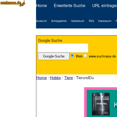
Home
Erweiterte Suche
URL eintrage
Auskunft
Schlagwörter
Gästebuch
FAQ
Impressum
P
Google Suche
Web
www.suchnase.de
Home
:
Hobby
:
Tiere
: TierundDu