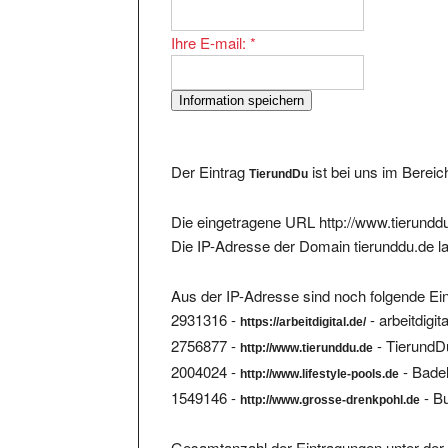
Ihre E-mail:
*
Der Eintrag
ist bei uns im Berei
TierundDu
Die eingetragene URL http://www.tierunddu
Die IP-Adresse der Domain tierunddu.de l
Aus der IP-Adresse sind noch folgende Ein
2931316 -
- arbeitdigita
https://arbeitdigital.de/
2756877 -
- TierundD
http://www.tierunddu.de
2004024 -
- Bade
http://www.lifestyle-pools.de
1549146 -
- B
http://www.grosse-drenkpohl.de
Gesamtanzahl der Eintragungen unter der 