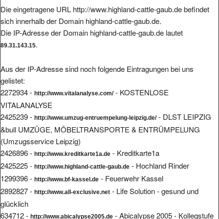
Die eingetragene URL http://www.highland-cattle-gaub.de befindet
sich innerhalb der Domain highland-cattle-gaub.de.
Die IP-Adresse der Domain highland-cattle-gaub.de lautet
.
89.31.143.15
Aus der IP-Adresse sind noch folgende Eintragungen bei uns
gelistet:
2272934 -
- KOSTENLOSE
http://www.vitalanalyse.com/
VITALANALYSE
2425239 -
- DLST LEIPZIG
http://www.umzug-entruempelung-leipzig.de/
&bull UMZÜGE, MÖBELTRANSPORTE & ENTRÜMPELUNG
(Umzugsservice Leipzig)
2426896 -
- Kreditkarte1a
http://www.kreditkarte1a.de
2425225 -
- Hochland Rinder
http://www.highland-cattle-gaub.de
1299396 -
- Feuerwehr Kassel
http://www.bf-kassel.de
2892827 -
- Life Solution - gesund und
http://www.all-exclusive.net
glücklich
634712 -
- Abicalypse 2005 - Kollegstufe
http://www.abicalypse2005.de