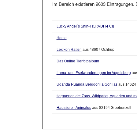
Lucky Angel`s Shih-Tzu (VDH-FCI)
Home
Lexikon Ratten
aus 48607 Ochtrup
Das Online Tierfotoalbum
Lama- und Eselwanderungen im Vogelsberg
aus
Uganda Ruanda Berggorilla Gorillas
aus 14624 
tiergaerten.de: Zoos, Wildparks, Aquarien und m
Haustiere - Animalus
aus 82194 Groebenzell