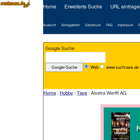
Home
Erweiterte Suche
URL eintrage
Auskunft
Schlagwörter
Gästebuch
FAQ
Impressum
P
Google Suche
Web
www.suchnase.de
Home
:
Hobby
:
Tiere
: Alvetra Werfft AG