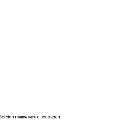
 Bereich
eingetragen.
Hobby/Tiere
inige andere Anbieter finden Sie hier: