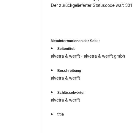
Metainformationen der Seite:
Seitentitel:
alvetra & werfft - alvetra & werfft gmbh
Beschreibung
alvetra & werfft
Schlüsselwörter
alvetra & werfft
title
Wir haben
keine hinterlegte Infos bzw. Bewert