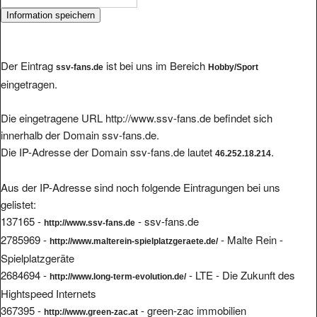
Der Eintrag
ist bei uns im Bereich
ssv-fans.de
Hobby/Sport
eingetragen.
Die eingetragene URL http://www.ssv-fans.de befindet sich
innerhalb der Domain ssv-fans.de.
Die IP-Adresse der Domain ssv-fans.de lautet
.
46.252.18.214
Aus der IP-Adresse sind noch folgende Eintragungen bei uns
gelistet:
137165 -
- ssv-fans.de
http://www.ssv-fans.de
2785969 -
- Malte Rein -
http://www.malterein-spielplatzgeraete.de/
Spielplatzgeräte
2684694 -
- LTE - Die Zukunft des
http://www.long-term-evolution.de/
Hightspeed Internets
367395 -
- green-zac immobilien
http://www.green-zac.at
345533 -
- Willkommen beim Germa Press