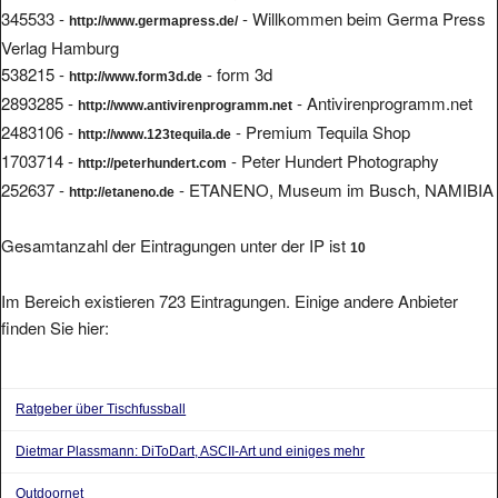
http://www.germapress.de/
Verlag Hamburg
538215 -
- form 3d
http://www.form3d.de
2893285 -
- Antivirenprogramm.net
http://www.antivirenprogramm.net
2483106 -
- Premium Tequila Shop
http://www.123tequila.de
1703714 -
- Peter Hundert Photography
http://peterhundert.com
252637 -
- ETANENO, Museum im Busch, NAMIBIA
http://etaneno.de
Gesamtanzahl der Eintragungen unter der IP ist
10
Im Bereich existieren 723 Eintragungen. Einige andere Anbieter
finden Sie hier:
Ratgeber über Tischfussball
Dietmar Plassmann: DiToDart, ASCII-Art und einiges mehr
Outdoornet