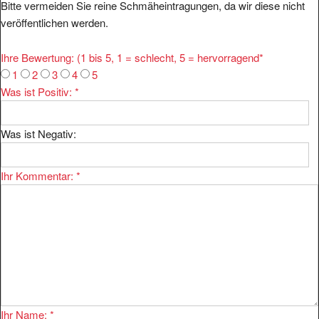
Bitte vermeiden Sie reine Schmäheintragungen, da wir diese nicht
veröffentlichen werden.
Ihre Bewertung: (1 bis 5, 1 = schlecht, 5 = hervorragend
*
1
2
3
4
5
Was ist Positiv:
*
Was ist Negativ:
Ihr Kommentar:
*
Ihr Name:
*