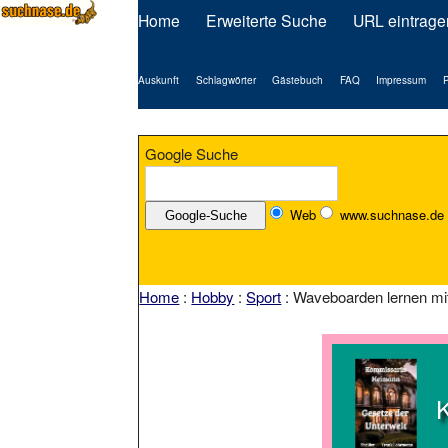
Home
Erweiterte Suche
URL eintrage
Auskunft
Schlagwörter
Gästebuch
FAQ
Impressum
P
Google Suche
Web
www.suchnase.de
Home
:
Hobby
:
Sport
: Waveboarden lernen mit