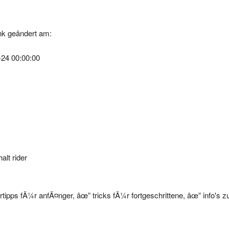
k geändert am:
-24 00:00:00
alt rider
rtipps fÃ¼r anfÃ¤nger, âœ” tricks fÃ¼r fortgeschrittene, âœ” info's 