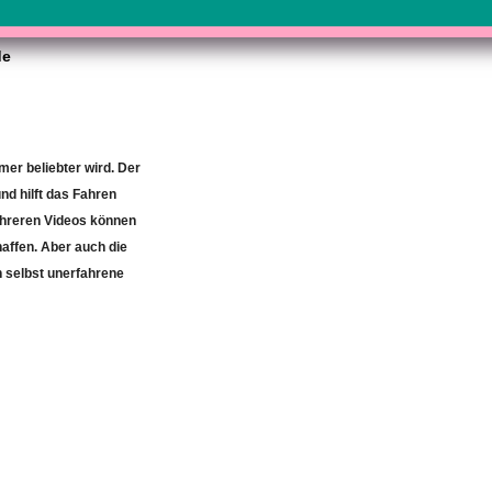
de
mer beliebter wird. Der
und hilft das Fahren
mehreren Videos können
haffen. Aber auch die
n selbst unerfahrene