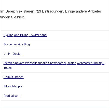
Im Bereich existieren 723 Eintragungen. Einige andere Anbieter
finden Sie hier:
Cycling and Biking - Switzerland
Soccer for kids Blog
Umix - Design
Stefan`s private Webseite für alle Snowboarder, skater ,webmaster und mp3
freaks
Helmut Urbach
Bikeschlappis
Predicd.com