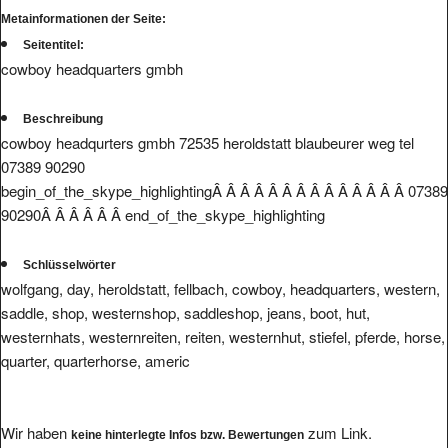
Metainformationen der Seite:
Seitentitel:
cowboy headquarters gmbh
Beschreibung
cowboy headqurters gmbh 72535 heroldstatt blaubeurer weg tel
07389 90290
begin_of_the_skype_highlightingÂ Â Â Â Â Â Â Â Â Â Â Â Â Â 07389
90290Â Â Â Â Â Â end_of_the_skype_highlighting
Schlüsselwörter
wolfgang, day, heroldstatt, fellbach, cowboy, headquarters, western,
saddle, shop, westernshop, saddleshop, jeans, boot, hut,
westernhats, westernreiten, reiten, westernhut, stiefel, pferde, horse,
quarter, quarterhorse, americ
Wir haben
zum Link.
keine hinterlegte Infos bzw. Bewertungen