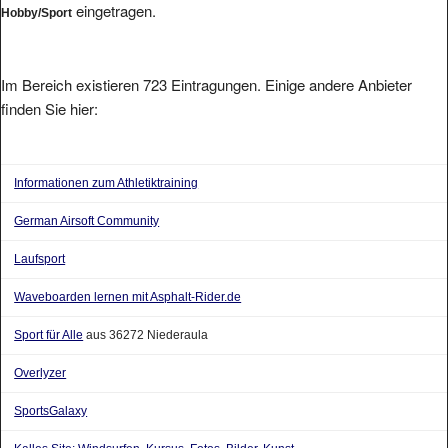
Im Bereich existieren 723 Eintragungen. Einige andere Anbieter
finden Sie hier:
Informationen zum Athletiktraining
German Airsoft Community
Laufsport
Waveboarden lernen mit Asphalt-Rider.de
Sport für Alle
aus 36272 Niederaula
Overlyzer
SportsGalaxy
Kalles Site: Windsurfen, Kursus, Fotos, Bilder, Kunst