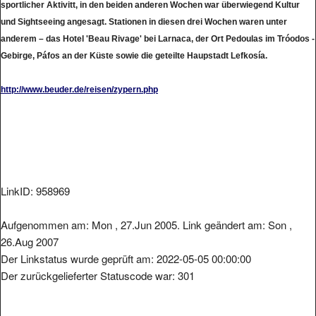
sportlicher Aktivitt, in den beiden anderen Wochen war überwiegend Kultur
und Sightseeing angesagt. Stationen in diesen drei Wochen waren unter
anderem – das Hotel 'Beau Rivage' bei Larnaca, der Ort Pedoulas im Tróodos -
Gebirge, Páfos an der Küste sowie die geteilte Haupstadt Lefkosía.
http://www.beuder.de/reisen/zypern.php
LinkID: 958969
Aufgenommen am: Mon , 27.Jun 2005. Link geändert am: Son ,
26.Aug 2007
Der Linkstatus wurde geprüft am: 2022-05-05 00:00:00
Der zurückgelieferter Statuscode war: 301