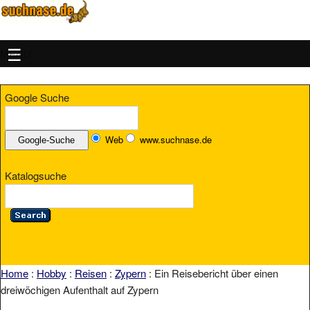
MENU
Google Suche
Web
www.suchnase.de
Katalogsuche
Home
:
Hobby
:
Reisen
:
Zypern
: Ein Reisebericht über einen
dreiwöchigen Aufenthalt auf Zypern