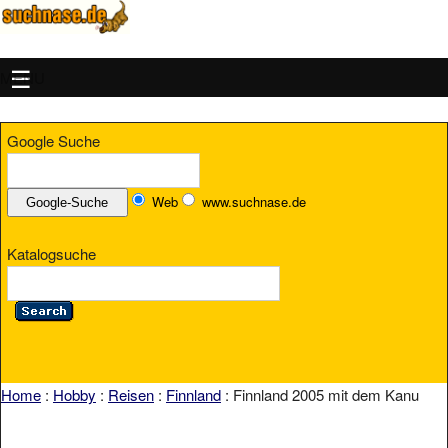
MENU
Google Suche
Web
www.suchnase.de
Katalogsuche
Home
:
Hobby
:
Reisen
:
Finnland
: Finnland 2005 mit dem Kanu