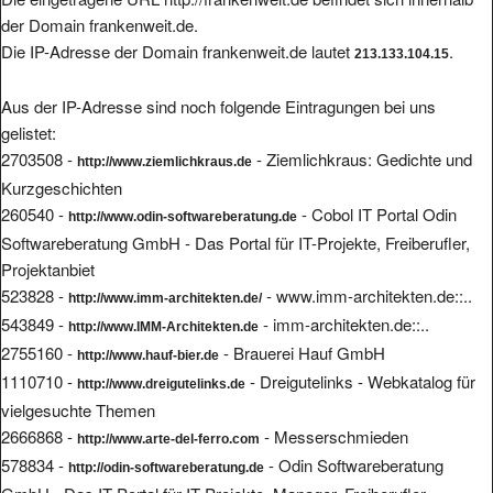
der Domain frankenweit.de.
Die IP-Adresse der Domain frankenweit.de lautet
.
213.133.104.15
Aus der IP-Adresse sind noch folgende Eintragungen bei uns
gelistet:
2703508 -
- Ziemlichkraus: Gedichte und
http://www.ziemlichkraus.de
Kurzgeschichten
260540 -
- Cobol IT Portal Odin
http://www.odin-softwareberatung.de
Softwareberatung GmbH - Das Portal für IT-Projekte, Freiberufler,
Projektanbiet
523828 -
- www.imm-architekten.de::..
http://www.imm-architekten.de/
543849 -
- imm-architekten.de::..
http://www.IMM-Architekten.de
2755160 -
- Brauerei Hauf GmbH
http://www.hauf-bier.de
1110710 -
- Dreigutelinks - Webkatalog für
http://www.dreigutelinks.de
vielgesuchte Themen
2666868 -
- Messerschmieden
http://www.arte-del-ferro.com
578834 -
- Odin Softwareberatung
http://odin-softwareberatung.de
GmbH - Das IT-Portal für IT-Projekte, Manager, Freiberufler,