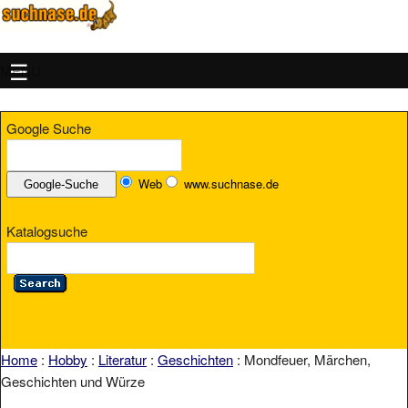
MENU
Google Suche
Web
www.suchnase.de
Katalogsuche
Home
:
Hobby
:
Literatur
:
Geschichten
: Mondfeuer, Märchen,
Geschichten und Würze