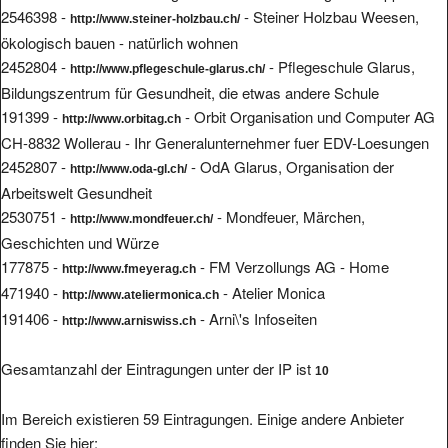
2546398 -
- Steiner Holzbau Weesen,
http://www.steiner-holzbau.ch/
ökologisch bauen - natürlich wohnen
2452804 -
- Pflegeschule Glarus,
http://www.pflegeschule-glarus.ch/
Bildungszentrum für Gesundheit, die etwas andere Schule
191399 -
- Orbit Organisation und Computer AG
http://www.orbitag.ch
CH-8832 Wollerau - Ihr Generalunternehmer fuer EDV-Loesungen
2452807 -
- OdA Glarus, Organisation der
http://www.oda-gl.ch/
Arbeitswelt Gesundheit
2530751 -
- Mondfeuer, Märchen,
http://www.mondfeuer.ch/
Geschichten und Würze
177875 -
- FM Verzollungs AG - Home
http://www.fmeyerag.ch
471940 -
- Atelier Monica
http://www.ateliermonica.ch
191406 -
- Arni\'s Infoseiten
http://www.arniswiss.ch
Gesamtanzahl der Eintragungen unter der IP ist
10
Im Bereich existieren 59 Eintragungen. Einige andere Anbieter
finden Sie hier: