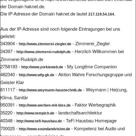
der Domain haknet.de.
Die IP-Adresse der Domain haknet.de lautet
.
217.119.54.164
Aus der IP-Adresse sind noch folgende Eintragungen bei uns
gelistet:
343904 -
- Zimmerei_Ziegler
http://www.zimmerei-ziegler.de
34397 -
- Herzlich Willkommen bei
http://www.zimmerei-rudolph.de
Zimmerei-Rudolph.de
2758193 -
- My Longtime Companion
http://www.yorkieweb.de
482340 -
- Aktion Wahre Forschungsgruppe und
http://www.wfg-gk.de
Geister Klar
811117 -
- Weymann | Heizung,
http://www.weymann-haustechnik.de
Klima, Sanitär
950391 -
- Faktor Werbegraphik
http://www.werben-mit-biss.de
35220 -
- landschaftsarchitektur
http://www.tempich.de
40348 -
- TeFi Hausbau Homepage
http://www.tefi-hausbau.de
700025 -
- Kompetenz bei Audio und
http://www.soundandvision.de
homepage.....soundandvision.de