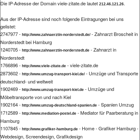
Aus der IP-Adresse sind noch folgende Eintragungen bei uns
gelistet:
2747977 -
- Zahnarzt Broscheit in
http://www.zahnaerztin-norderstedt.de/
Norderstedt bei Hamburg
1240705 -
- Zahnarzt in
http://www.zahnaerztin-norderstedt.de
Norderstedt
1766896 -
- viele-zitate.de
http://www.viele-zitate.de
2873602 -
- Umzüge und Transporte
http://www.umzug-transport-kiel.de/
deutschland- und weltweit
1902469 -
- Umzüge und
http://www.umzug-transport-kiel.de
Möbeltransporte von und nach Kiel
1902164 -
- Spanien Umzug
http://www.umzug-deutschland-spanien.de
1712589 -
- Mediator für Paarberatung in
http://www.mediation-postel.de
Hamburg
1107845 -
- Home - Grafiker Hamburg -
http://www.grafiker-hamburg.de
Webdesign, Screendesign, Grafikdesign
1211693 -
- DMH-Umzuege
http://dmh-umzuege.de