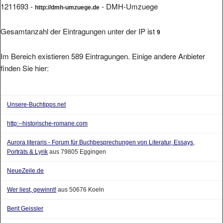
Gesamtanzahl der Eintragungen unter der IP ist
9
Im Bereich existieren 589 Eintragungen. Einige andere Anbieter
finden Sie hier:
Unsere-Buchtipps.net
http:--historische-romane.com
Aurora literaris - Forum für Buchbesprechungen von Literatur, Essays,
Porträts & Lyrik
aus 79805 Eggingen
NeueZeile.de
Wer liest, gewinnt!
aus 50676 Koeln
Berit Geissler
Der Spiegel der Wahrheit