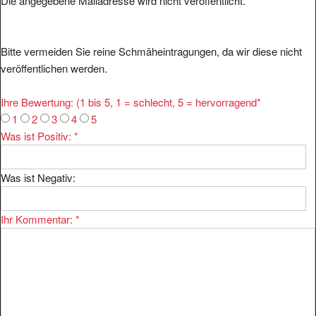
Die angegebene Mailadresse wird nicht veröffentlicht.
Bitte vermeiden Sie reine Schmäheintragungen, da wir diese nicht
veröffentlichen werden.
Ihre Bewertung: (1 bis 5, 1 = schlecht, 5 = hervorragend
*
1
2
3
4
5
Was ist Positiv:
*
Was ist Negativ:
Ihr Kommentar:
*