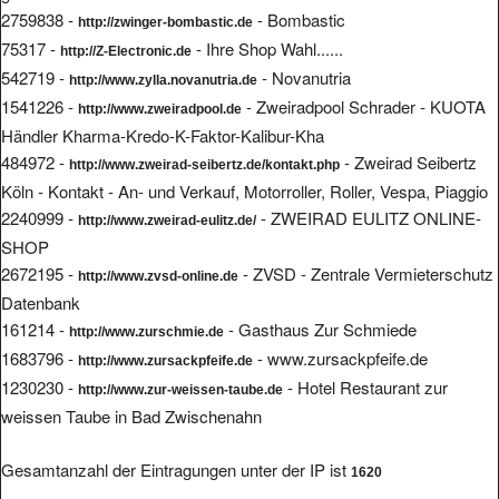
2759838 -
- Bombastic
http://zwinger-bombastic.de
75317 -
- Ihre Shop Wahl......
http://Z-Electronic.de
542719 -
- Novanutria
http://www.zylla.novanutria.de
1541226 -
- Zweiradpool Schrader - KUOTA
http://www.zweiradpool.de
Händler Kharma-Kredo-K-Faktor-Kalibur-Kha
484972 -
- Zweirad Seibertz
http://www.zweirad-seibertz.de/kontakt.php
Köln - Kontakt - An- und Verkauf, Motorroller, Roller, Vespa, Piaggio
2240999 -
- ZWEIRAD EULITZ ONLINE-
http://www.zweirad-eulitz.de/
SHOP
2672195 -
- ZVSD - Zentrale Vermieterschutz
http://www.zvsd-online.de
Datenbank
161214 -
- Gasthaus Zur Schmiede
http://www.zurschmie.de
1683796 -
- www.zursackpfeife.de
http://www.zursackpfeife.de
1230230 -
- Hotel Restaurant zur
http://www.zur-weissen-taube.de
weissen Taube in Bad Zwischenahn
Gesamtanzahl der Eintragungen unter der IP ist
1620