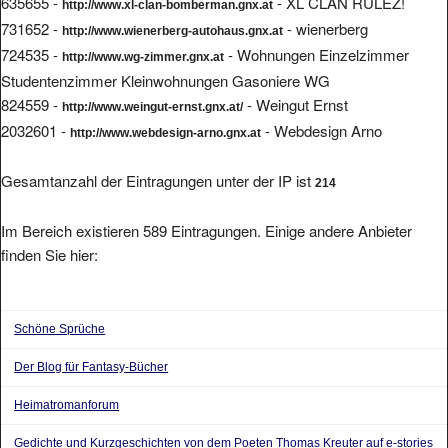
635655 -
- XL CLAN RULEZ!
http://www.xl-clan-bomberman.gnx.at
731652 -
- wienerberg
http://www.wienerberg-autohaus.gnx.at
724535 -
- Wohnungen Einzelzimmer
http://www.wg-zimmer.gnx.at
Studentenzimmer Kleinwohnungen Gasoniere WG
824559 -
- Weingut Ernst
http://www.weingut-ernst.gnx.at/
2032601 -
- Webdesign Arno
http://www.webdesign-arno.gnx.at
Gesamtanzahl der Eintragungen unter der IP ist
214
Im Bereich existieren 589 Eintragungen. Einige andere Anbieter
finden Sie hier:
Schöne Sprüche
Der Blog für Fantasy-Bücher
Heimatromanforum
Gedichte und Kurzgeschichten von dem Poeten Thomas Kreuter auf e-stories