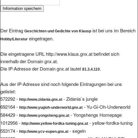
Der Eintrag
ist bei uns im Bereich
Geschichten und Gedichte von Klausp
eingetragen.
Hobby/Literatur
Die eingetragene URL http://www.klaus.gnx.at befindet sich
innerhalb der Domain gnx.at.
Die IP-Adresse der Domain gnx.at lautet
.
81.3.4.110
Aus der IP-Adresse sind noch folgende Eintragungen bei uns
gelistet:
572292 -
- Zidania`s jungle
http://www.zidania.gnx.at
692164 -
- Yu-Gi-Oh-Underworld
http://www.yugioh-underworld.gnx.at
584429 -
- Yongshengs Homepage
http://www.yongsheng.gnx.at
1012956 -
- yellow-fordka-tuning
http://www.yellow-fordka-tuning.gnx.at
553174 -
- segeln
http://www.ycv-eupen.gnx.at