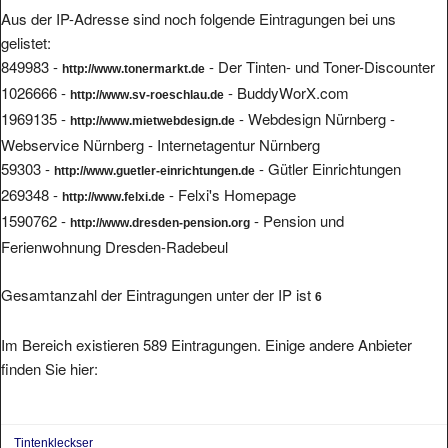
Aus der IP-Adresse sind noch folgende Eintragungen bei uns
gelistet:
849983 -
- Der Tinten- und Toner-Discounter
http://www.tonermarkt.de
1026666 -
- BuddyWorX.com
http://www.sv-roeschlau.de
1969135 -
- Webdesign Nürnberg -
http://www.mietwebdesign.de
Webservice Nürnberg - Internetagentur Nürnberg
59303 -
- Gütler Einrichtungen
http://www.guetler-einrichtungen.de
269348 -
- Felxi's Homepage
http://www.felxi.de
1590762 -
- Pension und
http://www.dresden-pension.org
Ferienwohnung Dresden-Radebeul
Gesamtanzahl der Eintragungen unter der IP ist
6
Im Bereich existieren 589 Eintragungen. Einige andere Anbieter
finden Sie hier:
Tintenkleckser