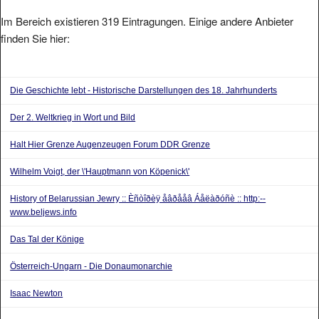
Im Bereich existieren 319 Eintragungen. Einige andere Anbieter
finden Sie hier:
Die Geschichte lebt - Historische Darstellungen des 18. Jahrhunderts
Der 2. Weltkrieg in Wort und Bild
Halt Hier Grenze Augenzeugen Forum DDR Grenze
Wilhelm Voigt, der \'Hauptmann von Köpenick\'
History of Belarussian Jewry :: Èñòîðèÿ åâðååâ Áåëàðóñè :: http:--
www.beljews.info
Das Tal der Könige
Österreich-Ungarn - Die Donaumonarchie
Isaac Newton