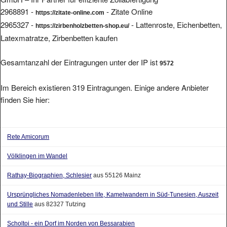
2968891 -
- Zitate Online
https://zitate-online.com
2965327 -
- Lattenroste, Eichenbetten,
https://zirbenholzbetten-shop.eu/
Latexmatratze, Zirbenbetten kaufen
Gesamtanzahl der Eintragungen unter der IP ist
9572
Im Bereich existieren 319 Eintragungen. Einige andere Anbieter
finden Sie hier:
Rete Amicorum
Völklingen im Wandel
Rathay-Biographien, Schlesier
aus 55126 Mainz
Ursprüngliches Nomadenleben life, Kamelwandern in Süd-Tunesien, Auszeit
und Stille
aus 82327 Tutzing
Scholtoi - ein Dorf im Norden von Bessarabien