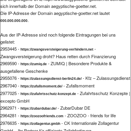
sich innerhalb der Domain aegyptische-goetter.net.
Die IP-Adresse der Domain aegyptische-goetter.net lautet
.
000.000.000.000
Aus der IP-Adresse sind noch folgende Eintragungen bei uns
gelistet:
2953445 -
-
https://zwangsversteigerung-verhindern.net
Zwangsversteigerung droht? Haus retten durch Finanzierung
2969590 -
- ZUMIQ | Besondere Produkte &
https://zumiq.de
ausgefallene Geschenke
2955076 -
- Kfz – Zulassungsdienst
https://zulassungsdienst-berlin24.de/
2967040 -
- Zufallsmoment
https://zufallsmoment.de/
2977025 -
- Zufahrtsschutz Konzepte |
https://zufahrtsschutz-konzept.de
excepto GmbH
2962971 -
- ZubarDubar DE
https://zubardubar.de/
2964281 -
- ZOOZOO - friends for life
https://zoozoofriends.com
2976635 -
- CK Internationale Zollagentur
https://zollagentur.gmbh
GmbH – Ihr Partner für effiziente Zollabfertigung