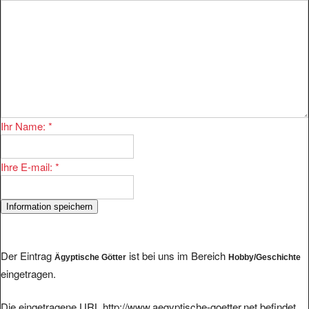
Ihr Name:
*
Ihre E-mail:
*
Der Eintrag
ist bei uns im Bereich
Ägyptische Götter
Hobby/Geschichte
eingetragen.
Die eingetragene URL http://www.aegyptische-goetter.net befindet