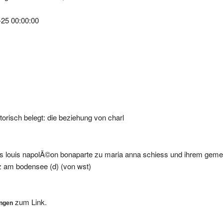
-25 00:00:00
orisch belegt: die beziehung von charl
rles louis napolÃ©on bonaparte zu maria anna schiess und ihrem ge
nz am bodensee (d) (von wst)
zum Link.
ungen