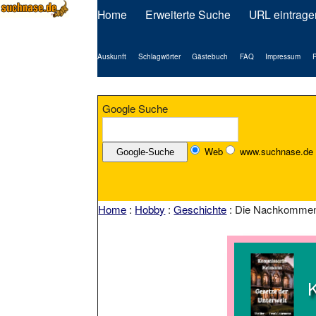
Home
Erweiterte Suche
URL eintrage
Auskunft
Schlagwörter
Gästebuch
FAQ
Impressum
P
Google Suche
Web
www.suchnase.de
Home
:
Hobby
:
Geschichte
: Die Nachkommen 