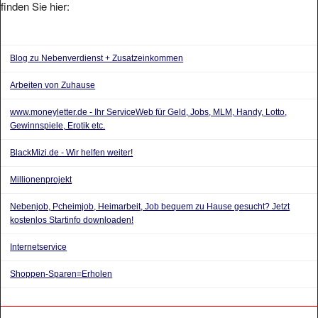
finden Sie hier:
Blog zu Nebenverdienst + Zusatzeinkommen
Arbeiten von Zuhause
www.moneyletter.de - Ihr ServiceWeb für Geld, Jobs, MLM, Handy, Lotto,
Gewinnspiele, Erotik etc.
BlackMizi.de - Wir helfen weiter!
Millionenprojekt
Nebenjob, Pcheimjob, Heimarbeit, Job bequem zu Hause gesucht? Jetzt
kostenlos Startinfo downloaden!
Internetservice
Shoppen-Sparen=Erholen