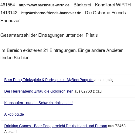
461554 -
- Bäckerei - Konditorei WIRTH
http://www.backhaus-wirth.de
1413142 -
- Die Osborne Friends
http://osborne-friends-hannover.de
Hannover
Gesamtanzahl der Eintragungen unter der IP ist
3
Im Bereich existieren 21 Eintragungen. Einige andere Anbieter
finden Sie hier:
Beer Pong Trinkspiele & Partyspiele - MyBeerPong.de
aus Leipzig
Der Herrenabend Zittau die Goldkronisten
aus 02763 zittau
Klubsaufen - nur ein Schwein trinkt allein!
Alkoblog.de
Drinking Games - Beer Pong erreicht Deutschland und Europa
aus 72458
Albstadt