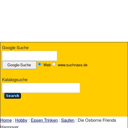
Google Suche
Web
www.suchnase.de
Katalogsuche
Home
:
Hobby
:
Essen Trinken
:
Saufen
: Die Osborne Friends
Hannover