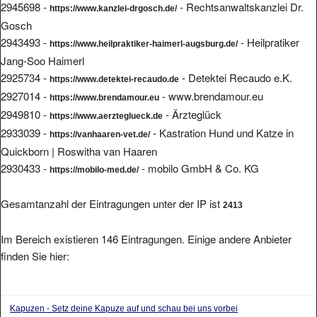
2945698 -
- Rechtsanwaltskanzlei Dr.
https://www.kanzlei-drgosch.de/
Gosch
2943493 -
- Heilpratiker
https://www.heilpraktiker-haimerl-augsburg.de/
Jang-Soo Haimerl
2925734 -
- Detektei Recaudo e.K.
https://www.detektei-recaudo.de
2927014 -
- www.brendamour.eu
https://www.brendamour.eu
2949810 -
- Ärzteglück
https://www.aerzteglueck.de
2933039 -
- Kastration Hund und Katze in
https://vanhaaren-vet.de/
Quickborn | Roswitha van Haaren
2930433 -
- mobilo GmbH & Co. KG
https://mobilo-med.de/
Gesamtanzahl der Eintragungen unter der IP ist
2413
Im Bereich existieren 146 Eintragungen. Einige andere Anbieter
finden Sie hier:
Kapuzen - Setz deine Kapuze auf und schau bei uns vorbei