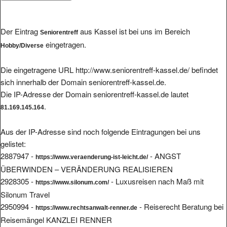
Der Eintrag
aus Kassel ist bei uns im Bereich
Seniorentreff
eingetragen.
Hobby/Diverse
Die eingetragene URL http://www.seniorentreff-kassel.de/ befindet
sich innerhalb der Domain seniorentreff-kassel.de.
Die IP-Adresse der Domain seniorentreff-kassel.de lautet
.
81.169.145.164
Aus der IP-Adresse sind noch folgende Eintragungen bei uns
gelistet:
2887947 -
- ANGST
https://www.veraenderung-ist-leicht.de/
ÜBERWINDEN – VERÄNDERUNG REALISIEREN
2928305 -
- Luxusreisen nach Maß mit
https://www.silonum.com/
Silonum Travel
2950994 -
- Reiserecht Beratung bei
https://www.rechtsanwalt-renner.de
Reisemängel KANZLEI RENNER