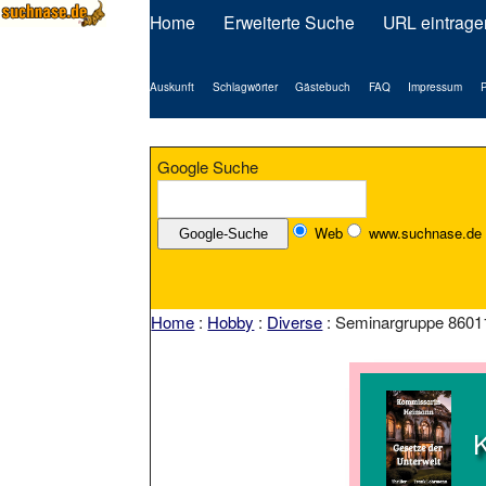
Home
Erweiterte Suche
URL eintrage
Auskunft
Schlagwörter
Gästebuch
FAQ
Impressum
P
Google Suche
Web
www.suchnase.de
Home
:
Hobby
:
Diverse
: Seminargruppe 8601