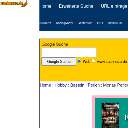
Home
Erweiterte Suche
URL eintrage
Auskunft
Schlagwörter
Gästebuch
FAQ
Impressum
P
Google Suche
Web
www.suchnase.de
Home
:
Hobby
:
Basteln
:
Perlen
: Monas Perlen