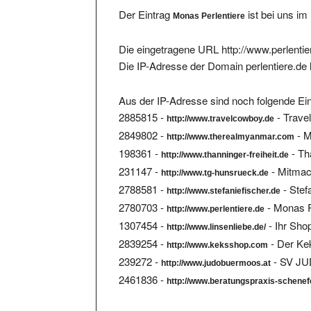
Der Eintrag
ist bei uns im
Monas Perlentiere
Die eingetragene URL http://www.perlentier
Die IP-Adresse der Domain perlentiere.de 
Aus der IP-Adresse sind noch folgende Ein
2885815 -
- Trave
http://www.travelcowboy.de
2849802 -
- M
http://www.therealmyanmar.com
198361 -
- Th
http://www.thanninger-freiheit.de
231147 -
- Mitmach
http://www.tg-hunsrueck.de
2788581 -
- Stef
http://www.stefaniefischer.de
2780703 -
- Monas P
http://www.perlentiere.de
1307454 -
- Ihr Sho
http://www.linsenliebe.de/
2839254 -
- Der Ke
http://www.keksshop.com
239272 -
- SV J
http://www.judobuermoos.at
2461836 -
http://www.beratungspraxis-schenef
Gesamtanzahl der Eintragungen unter der 