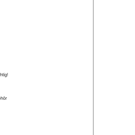
htig!
ehör