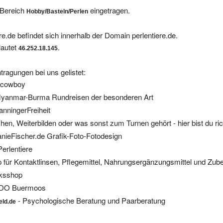
 Bereich
eingetragen.
Hobby/Basteln/Perlen
e.de befindet sich innerhalb der Domain perlentiere.de.
lautet
.
46.252.18.145
tragungen bei uns gelistet:
lcowboy
yanmar-Burma Rundreisen der besonderen Art
anningerFreiheit
en, Weiterbilden oder was sonst zum Turnen gehört - hier bist du ric
anieFischer.de Grafik-Foto-Fotodesign
erlentiere
p für Kontaktlinsen, Pflegemittel, Nahrungsergänzungsmittel und Zub
ksshop
UDO Buermoos
- Psychologische Beratung und Paarberatung
eld.de
IP ist
11