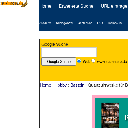
Home
Erweiterte Suche
URL eintrage
Auskunft
Schlagwörter
Gästebuch
FAQ
Impressum
P
Google Suche
Web
www.suchnase.de
Home
:
Hobby
:
Basteln
: Quartzuhrwerke für B