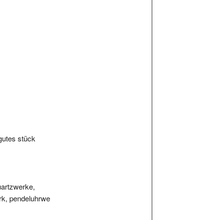
gutes stück
uartzwerke,
rk, pendeluhrwe