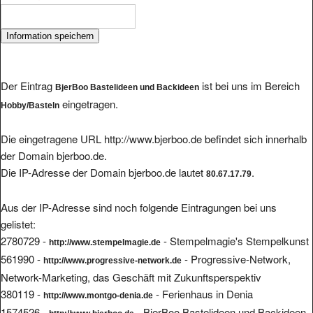
Der Eintrag
ist bei uns im Bereich
BjerBoo Bastelideen und Backideen
eingetragen.
Hobby/Basteln
Die eingetragene URL http://www.bjerboo.de befindet sich innerhalb
der Domain bjerboo.de.
Die IP-Adresse der Domain bjerboo.de lautet
.
80.67.17.79
Aus der IP-Adresse sind noch folgende Eintragungen bei uns
gelistet:
2780729 -
- Stempelmagie's Stempelkunst
http://www.stempelmagie.de
561990 -
- Progressive-Network,
http://www.progressive-network.de
Network-Marketing, das Geschäft mit Zukunftsperspektiv
380119 -
- Ferienhaus in Denia
http://www.montgo-denia.de
1574526 -
- BjerBoo Bastelideen und Backideen