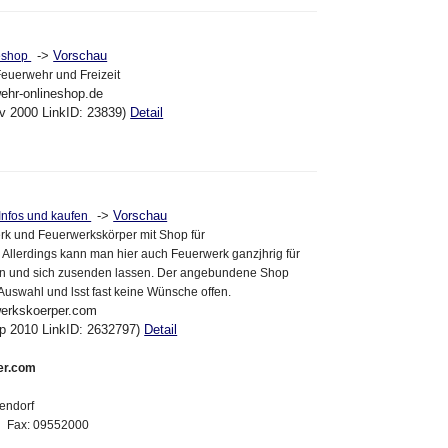
->
Vorschau
neshop
Feuerwehr und Freizeit
wehr-onlineshop.de
ov 2000 LinkID: 23839)
Detail
->
Vorschau
Infos und kaufen
rk und Feuerwerkskörper mit Shop für
. Allerdings kann man hier auch Feuerwerk ganzjhrig für
fen und sich zusenden lassen. Der angebundene Shop
 Auswahl und lsst fast keine Wünsche offen.
werkskoerper.com
ep 2010 LinkID: 2632797)
Detail
er.com
endorf
2 Fax: 09552000