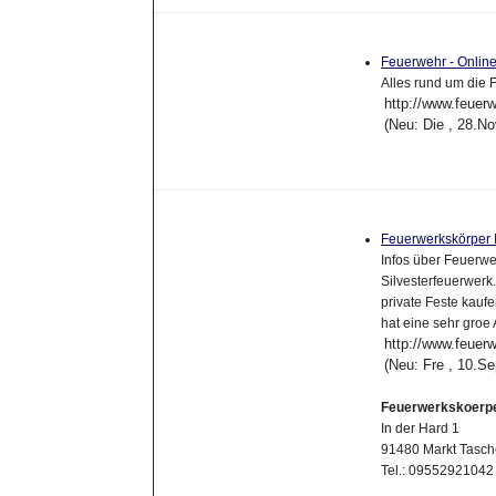
Feuerwehr - Onli
Alles rund um die 
http://www.feuer
(Neu: Die , 28.N
Feuerwerkskörper 
Infos über Feuerwe
Silvesterfeuerwerk
private Feste kau
hat eine sehr groe
http://www.feuer
(Neu: Fre , 10.S
Feuerwerkskoerp
In der Hard 1
91480 Markt Tasch
Tel.: 0955292104