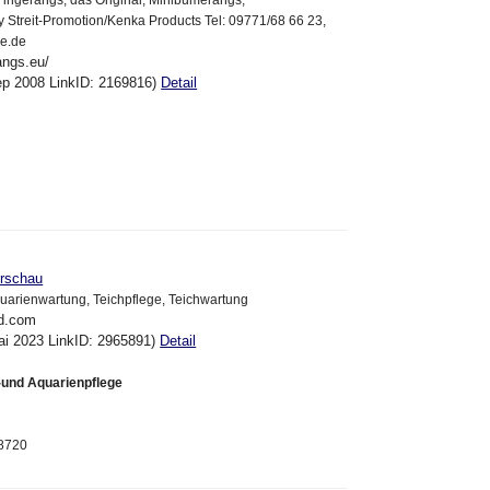
ingerangs, das Original, Minibumerangs,
y Streit-Promotion/Kenka Products Tel: 09771/68 66 23,
ne.de
angs.eu/
ep 2008 LinkID: 2169816)
Detail
rschau
uarienwartung, Teichpflege, Teichwartung
nd.com
ai 2023 LinkID: 2965891)
Detail
-und Aquarienpflege
28720