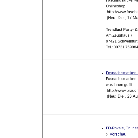
Faschingsartikel w
Onlineshop.
http://www.fasch
(Neu: Die , 17.M
Trendlust Party- 
Am Zeughaus 7
97421 Schweinfurt
Tel.: 09721 7599
Fasnachtsmasken
Fasnachtsmasken 
was Ihnen gefllt
http://www.brauc
(Neu: Die , 23.A
FD-Pokale, Onlines
Vorschau
>