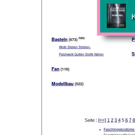
neu
Basteln
P
(673)
,
Wolle Sticken Stricken
S
Patchwork Quilten Stoffe Nähen
Fan
(116)
Modellbau
(522)
Seite :
[<<]
1
2
3
4
5
6
7
8
Faschingskostüme 