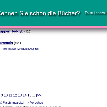
Kennen Sie schon die Bücher?
Es ist Lesezeit
uppen Teddyb
(120)
ammeln
(401)
,
,
Briefmarken
Miniaturen
Münzen
9
10
11
12
13
14
15
...
[>>]
->
Vorschau
& Faschingsartikel