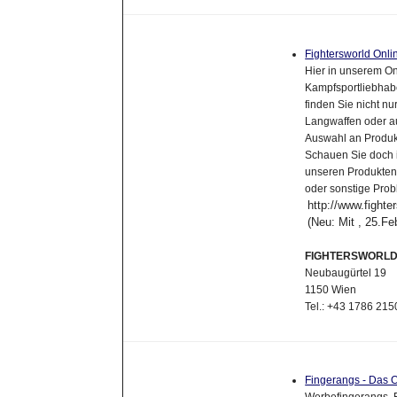
Fightersworld Onl
Hier in unserem On
Kampfsportliebhab
finden Sie nicht n
Langwaffen oder au
Auswahl an Produk
Schauen Sie doch 
unseren Produkten
oder sonstige Pro
http://www.fighte
(Neu: Mit , 25.F
FIGHTERSWORL
Neubaugürtel 19
1150 Wien
Tel.: +43 1786 215
Fingerangs - Das O