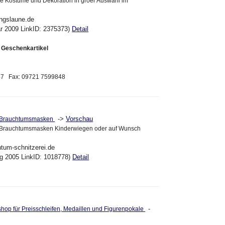
ie Kostüme und Dekoration in groer Auswahl im
ingslaune.de
ar 2009 LinkID: 2375373)
Detail
& Geschenkartikel
847 Fax: 09721 7599848
->
Vorschau
 Brauchtumsmasken
Brauchtumsmasken Kinderwiegen oder auf Wunsch
htum-schnitzerei.de
ug 2005 LinkID: 1018778)
Detail
-
hop für Preisschleifen, Medaillen und Figurenpokale