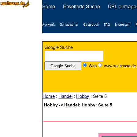
Home
Erweiterte Suche
URL eintrage
Auskunft
Schlagwörter
Gästebuch
FAQ
Impressum
P
Google Suche
Web
www.suchnase.de
Home
:
Handel
:
Hobby
: Seite 5
Hobby -> Handel: Hobby: Seite 5