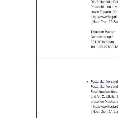
Die Seite bietet P
Preisschleifen in 
sowie Figuren. FD
http://www.fd-pok
(Neu: Fre , 12.S
Thorsten Marten
Oehleckerring 2
22419 Hamburg
Tel.: +49 40 532 4
Festartikel Versan
Festartikel Versan
Faschingskostüme 
und Alt. Zusätzlich
gruselige Masken 
http://www.festar
(Neu: Die , 14.J