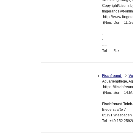
Werbefingerangs, F
Copyright/Lizenz b
fingerangs@t-onli
http://www.finger
(Neu: Don , 11.S
-
-
-- -
Tel.: - Fax: -
->
Vo
Fischfreund
Aquarienpflege, Aq
https://fischfreu
(Neu: Son , 14.M
Fischfreund Teich
Biegerstraße 7
65191 Wiesbaden
Tel.: +49 152 259