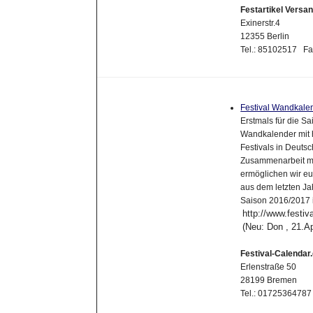
Festartikel Versa
Exinerstr.4
12355 Berlin
Tel.: 85102517 F
Festival Wandkalen
Erstmals für die Sa
Wandkalender mit 
Festivals in Deutsc
Zusammenarbeit mit
ermöglichen wir eu
aus dem letzten Ja
Saison 2016/2017 
http://www.festiv
(Neu: Don , 21.A
Festival-Calendar
Erlenstraße 50
28199 Bremen
Tel.: 01725364787