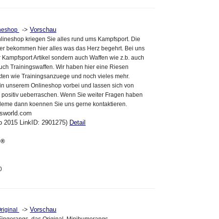
->
Vorschau
ineshop
lineshop kriegen Sie alles rund ums Kampfsport. Die
er bekommen hier alles was das Herz begehrt. Bei uns
ur Kampfsport Artikel sondern auch Waffen wie z.b. auch
ch Trainingswaffen. Wir haben hier eine Riesen
ten wie Trainingsanzuege und noch vieles mehr.
in unserem Onlineshop vorbei und lassen sich von
 positiv ueberraschen. Wenn Sie weiter Fragen haben
bleme dann koennen Sie uns gerne kontaktieren.
rsworld.com
eb 2015 LinkID: 2901275)
Detail
D®
0
->
Vorschau
riginal