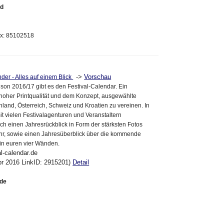
nd
ax: 85102518
->
Vorschau
der - Alles auf einem Blick
ison 2016/17 gibt es den Festival-Calendar. Ein
hoher Printqualität und dem Konzept, ausgewählte
hland, Österreich, Schweiz und Kroatien zu vereinen. In
 vielen Festivalagenturen und Veranstaltern
ch einen Jahresrückblick in Form der stärksten Fotos
hr, sowie einen Jahresüberblick über die kommende
in euren vier Wänden.
al-calendar.de
pr 2016 LinkID: 2915201)
Detail
.de