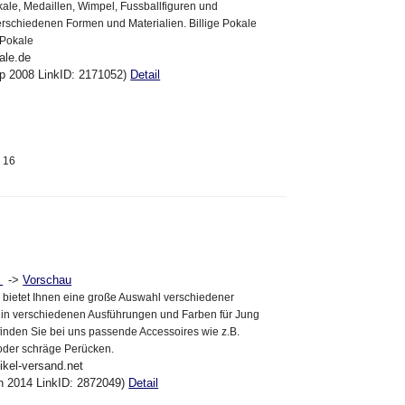
okale, Medaillen, Wimpel, Fussballfiguren und
verschiedenen Formen und Materialien. Billige Pokale
-Pokale
ale.de
ep 2008 LinkID: 2171052)
Detail
2 16
->
Vorschau
d
d bietet Ihnen eine große Auswahl verschiedener
in verschiedenen Ausführungen und Farben für Jung
 finden Sie bei uns passende Accessoires wie z.B.
oder schräge Perücken.
tikel-versand.net
an 2014 LinkID: 2872049)
Detail