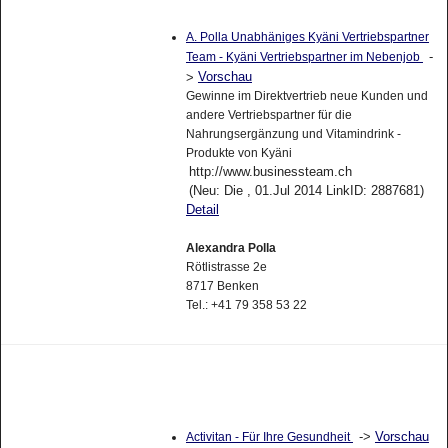
A. Polla Unabhäniges Kyäni Vertriebspartner
-
Team - Kyäni Vertriebspartner im Nebenjob
Vorschau
>
Gewinne im Direktvertrieb neue Kunden und
andere Vertriebspartner für die
Nahrungsergänzung und Vitamindrink -
Produkte von Kyäni
http://www.businessteam.ch
(Neu: Die , 01.Jul 2014 LinkID: 2887681)
Detail
Alexandra Polla
Rötlistrasse 2e
8717 Benken
Tel.: +41 79 358 53 22
->
Vorschau
Activitan - Für Ihre Gesundheit