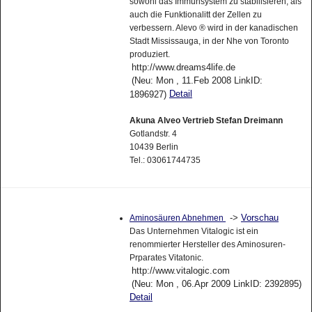
sowohl das Immunsystem zu stabilisieren, als
auch die Funktionalitt der Zellen zu
verbessern. Alevo ® wird in der kanadischen
Stadt Mississauga, in der Nhe von Toronto
produziert.
http://www.dreams4life.de
(Neu: Mon , 11.Feb 2008 LinkID:
Detail
1896927)
Akuna Alveo Vertrieb Stefan Dreimann
Gotlandstr. 4
10439 Berlin
Tel.: 03061744735
->
Vorschau
Aminosäuren Abnehmen
Das Unternehmen Vitalogic ist ein
renommierter Hersteller des Aminosuren-
Prparates Vitatonic.
http://www.vitalogic.com
(Neu: Mon , 06.Apr 2009 LinkID: 2392895)
Detail