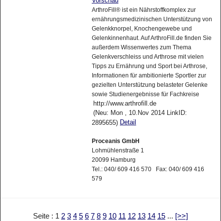
Vorschau
ArthroFill® ist ein Nährstoffkomplex zur
ernährungsmedizinischen Unterstützung von
Gelenkknorpel, Knochengewebe und
Gelenkinnenhaut. Auf ArthroFill.de finden Sie
außerdem Wissenwertes zum Thema
Gelenkverschleiss und Arthrose mit vielen
Tipps zu Ernährung und Sport bei Arthrose,
Informationen für ambitionierte Sportler zur
gezielten Unterstützung belasteter Gelenke
sowie Studienergebnisse für Fachkreise
http://www.arthrofill.de
(Neu: Mon , 10.Nov 2014 LinkID:
Detail
2895655)
Proceanis GmbH
Lohmühlenstraße 1
20099 Hamburg
Tel.: 040/ 609 416 570 Fax: 040/ 609 416
579
Seite : 1
2
3
4
5
6
7
8
9
10
11
12
13
14
15
...
[>>]