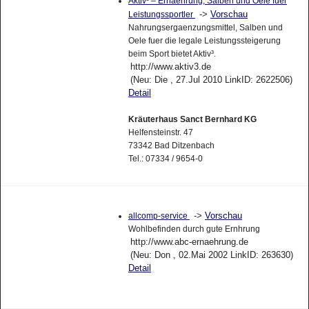
Aktiv³ – Ernaehrung, Salben und Oele fuer
->
Vorschau
Leistungssportler
Nahrungsergaenzungsmittel, Salben und
Oele fuer die legale Leistungssteigerung
beim Sport bietet Aktiv³.
http://www.aktiv3.de
(Neu: Die , 27.Jul 2010 LinkID: 2622506)
Detail
Kräuterhaus Sanct Bernhard KG
Helfensteinstr. 47
73342 Bad Ditzenbach
Tel.: 07334 / 9654-0
->
Vorschau
allcomp-service
Wohlbefinden durch gute Ernhrung
http://www.abc-ernaehrung.de
(Neu: Don , 02.Mai 2002 LinkID: 263630)
Detail