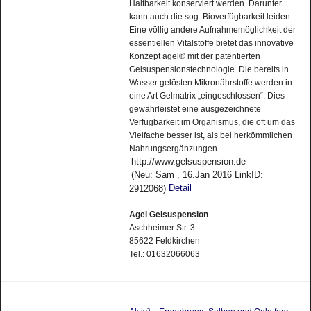
Haltbarkeit konserviert werden. Darunter
kann auch die sog. Bioverfügbarkeit leiden.
Eine völlig andere Aufnahmemöglichkeit der
essentiellen Vitalstoffe bietet das innovative
Konzept agel® mit der patentierten
Gelsuspensionstechnologie. Die bereits in
Wasser gelösten Mikronährstoffe werden in
eine Art Gelmatrix „eingeschlossen“. Dies
gewährleistet eine ausgezeichnete
Verfügbarkeit im Organismus, die oft um das
Vielfache besser ist, als bei herkömmlichen
Nahrungsergänzungen.
http://www.gelsuspension.de
(Neu: Sam , 16.Jan 2016 LinkID:
Detail
2912068)
Agel Gelsuspension
Aschheimer Str. 3
85622 Feldkirchen
Tel.: 01632066063