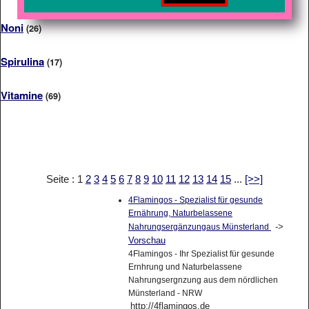
Noni
(26)
Spirulina
(17)
Vitamine
(69)
Seite : 1
2
3
4
5
6
7
8
9
10
11
12
13
14
15
...
[>>]
4Flamingos - Spezialist für gesunde
Ernährung, Naturbelassene
->
Nahrungsergänzungaus Münsterland
Vorschau
4Flamingos - Ihr Spezialist für gesunde
Ernhrung und Naturbelassene
Nahrungsergnzung aus dem nördlichen
Münsterland - NRW
http://4flamingos.de