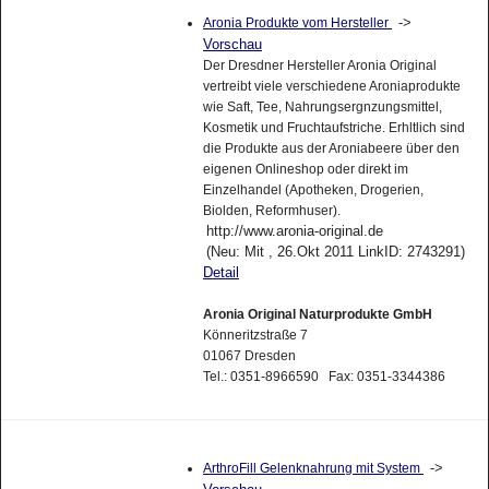
->
Aronia Produkte vom Hersteller
Vorschau
Der Dresdner Hersteller Aronia Original
vertreibt viele verschiedene Aroniaprodukte
wie Saft, Tee, Nahrungsergnzungsmittel,
Kosmetik und Fruchtaufstriche. Erhltlich sind
die Produkte aus der Aroniabeere über den
eigenen Onlineshop oder direkt im
Einzelhandel (Apotheken, Drogerien,
Biolden, Reformhuser).
http://www.aronia-original.de
(Neu: Mit , 26.Okt 2011 LinkID: 2743291)
Detail
Aronia Original Naturprodukte GmbH
Könneritzstraße 7
01067 Dresden
Tel.: 0351-8966590 Fax: 0351-3344386
->
ArthroFill Gelenknahrung mit System