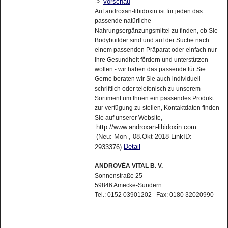
->
Vorschau
Auf androxan-libidoxin ist für jeden das
passende natürliche
Nahrungsergänzungsmittel zu finden, ob Sie
Bodybuilder sind und auf der Suche nach
einem passenden Präparat oder einfach nur
Ihre Gesundheit fördern und unterstützen
wollen - wir haben das passende für Sie.
Gerne beraten wir Sie auch individuell
schriftlich oder telefonisch zu unserem
Sortiment um Ihnen ein passendes Produkt
zur verfügung zu stellen, Kontaktdaten finden
Sie auf unserer Website,
http://www.androxan-libidoxin.com
(Neu: Mon , 08.Okt 2018 LinkID:
Detail
2933376)
ANDROVÈA VITAL B. V.
Sonnenstraße 25
59846 Amecke-Sundern
Tel.: 0152 03901202 Fax: 0180 32020990