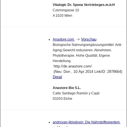
Vitalogic Dr. Spona Vertriebsges.m.b.H
Czerningasse 10
A 1020 Wien
->
Vorschau
Anastore.com
Biologische Nahrungsergänzungsmittel. Anti-
Aging.Gewicht reduzieren. Abnehmen.
Phytotherapie. Hohe Qualität. Eigene
Herstellung.
http://de.anastore.com/
(Neu: Don , 10.Apr 2014 LinkID: 2878664)
Detail
Anastore Bio S.L.
Calle Santiago Ramón y Cajal
03203 Elche
androxan-libixdoxin: Die Nährstoffexpertem