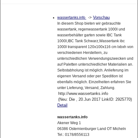
->
Vorschau
wassertanks.info
In diesem Shop bieten wir gebrauchte
wassertank, regenwassertank 1000l und
wasserbehälter garten sowie IBC Tank
1000l,IBC Tank Schwarz,Wassertank ibc
1000l transparent 120x100x116 cm lxbxh von
verschiedenen Herstellern, zu
unterschiedlichen Verwendungszwecken und
auf Paletten unterschiedlicher Materialien an.
Selbstabholung ist möglich. Anlieferung im
eigenen Versand oder per Spedition ist
ebenfalls möglich. Einzelheiten erfahren Sie
unter Lieferung, Versand, Zahlung.
http://www.wassertanks.info
(Neu: Die , 20.Jun 2017 LinkID: 2925770)
Detail
wassertanks.info
Akener Weg 1
06386 Osternienburger Land OT Micheln
Tel.: 0178/8556113