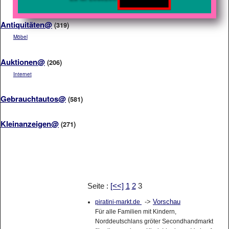
Antiquitäten@
(319)
Möbel
Auktionen@
(206)
Internet
Gebrauchtautos@
(581)
Kleinanzeigen@
(271)
Seite :
[<<]
1
2
3
->
Vorschau
piratini-markt.de
Für alle Familien mit Kindern,
Norddeutschlans gröter Secondhandmarkt