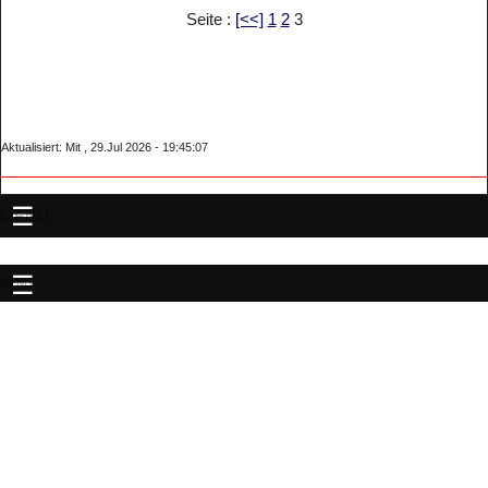
Seite :
[<<]
1
2
3
Aktualisiert: Mit , 29.Jul 2026 - 19:45:07
MENU
MENU