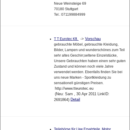
Neue Weinsteige 69
70180 Stuttgart
Tel.: 071199884999
->
Vorschau
T T Eurotec Kft.
gebrauchte Möbel, gebrauchte Kleidung,
Bilder, Lampen und wunderschönes zum Teil
sehr altes Geschirr,seltene Einzelstücke,
Unsere Gebrauchten haben einen sehr guten
Zustand und können noch viele Jahre
verwendet werden. Ebenfalls finden Sie bei
uns neue Marken - Sportkleidung zu
sensationell günstigen Preisen.
http://www.tteurotec.eu
(Neu: Sam , 30.Apr 2011 LinkID:
Detail
2691864)
Teilebörse für Lkw Ersatzteile, Motor