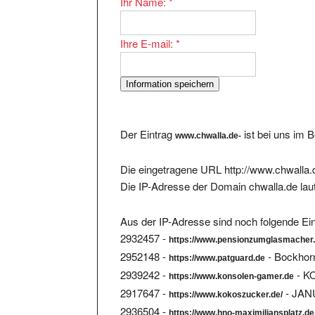
Ihre E-mail:
*
Der Eintrag
ist bei uns im 
www.chwalla.de-
Die eingetragene URL http://www.chwalla.d
Die IP-Adresse der Domain chwalla.de lau
Aus der IP-Adresse sind noch folgende Ein
2932457 -
https://www.pensionzumglasmacher
2952148 -
- Bockhorn
https://www.patguard.de
2939242 -
- K
https://www.konsolen-gamer.de
2917647 -
- JAN
https://www.kokoszucker.de/
2936504 -
https://www.hno-maximiliansplatz.de