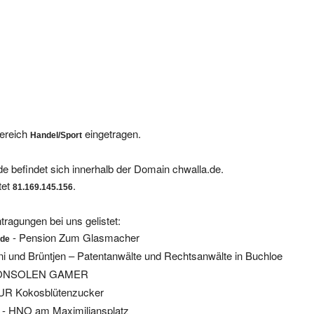
Bereich
eingetragen.
Handel/Sport
e befindet sich innerhalb der Domain chwalla.de.
tet
.
81.169.145.156
tragungen bei uns gelistet:
- Pension Zum Glasmacher
.de
i und Brüntjen – Patentanwälte und Rechtsanwälte in Buchloe
ONSOLEN GAMER
UR Kokosblütenzucker
- HNO am Maximiliansplatz