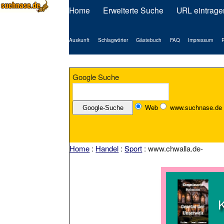
Home
Erweiterte Suche
URL eintrage
Auskunft
Schlagwörter
Gästebuch
FAQ
Impressum
P
Google Suche
Web
www.suchnase.de
Home
:
Handel
:
Sport
: www.chwalla.de-