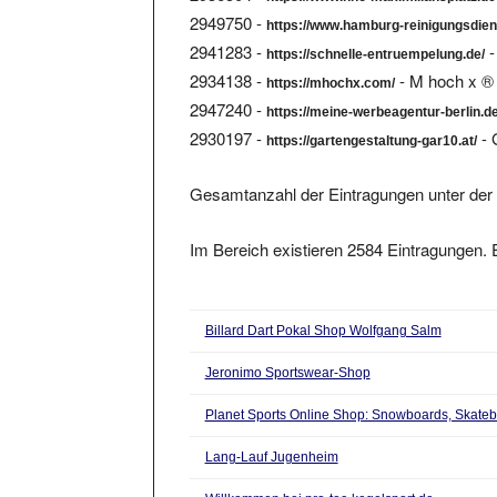
2949750 -
https://www.hamburg-reinigungsdien
2941283 -
-
https://schnelle-entruempelung.de/
2934138 -
- M hoch x ® 
https://mhochx.com/
2947240 -
https://meine-werbeagentur-berlin.d
2930197 -
- 
https://gartengestaltung-gar10.at/
Gesamtanzahl der Eintragungen unter der 
Im Bereich existieren 2584 Eintragungen. E
Billard Dart Pokal Shop Wolfgang Salm
Jeronimo Sportswear-Shop
Planet Sports Online Shop: Snowboards, Skatebo
Lang-Lauf Jugenheim
Willkommen bei pro-tec-kegelsport.de