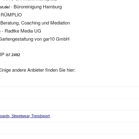
- Büroreinigung Hamburg
st.de/
 RÜMPLIO
Beratung, Coaching und Mediation
- Radtke Media UG
e
Gartengestaltung von gar10 GmbH
IP ist
2492
inige andere Anbieter finden Sie hier:
ards, Streetwear, Trendsport,