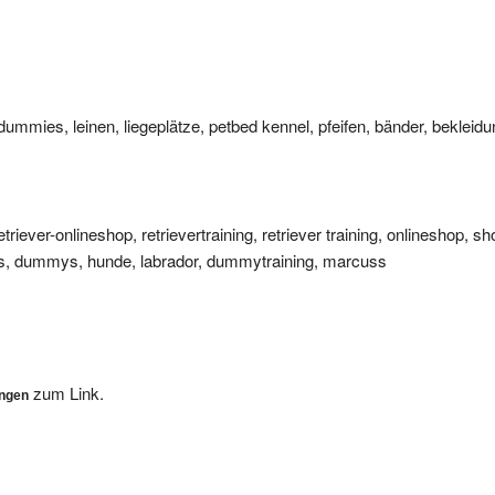
 dummies, leinen, liegeplätze, petbed kennel, pfeifen, bänder, bekleid
triever-onlineshop, retrievertraining, retriever training, onlineshop, s
ies, dummys, hunde, labrador, dummytraining, marcuss
zum Link.
ungen
, wir werden Ihre Eintragung dann so schnell als möglich überprüfen. 