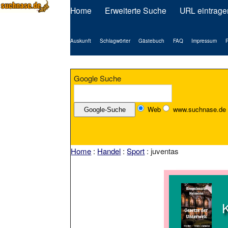
Home
Erweiterte Suche
URL eintrage
Auskunft
Schlagwörter
Gästebuch
FAQ
Impressum
P
Google Suche
Web
www.suchnase.de
Home
:
Handel
:
Sport
: juventas