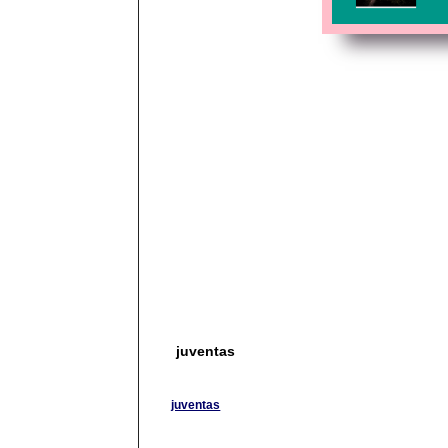
juventas
juventas
Jagd-und Freizeitartikel