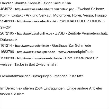
Händler Kharma-Kredo-K-Faktor-Kalibur-Kha
484972 -
- Zweirad Seibertz
http://www.zweirad-seibertz.de/kontakt.php
Köln - Kontakt - An- und Verkauf, Motorroller, Roller, Vespa, Piaggio
2240999 -
- ZWEIRAD EULITZ ONLINE-
http://www.zweirad-eulitz.de/
SHOP
2672195 -
- ZVSD - Zentrale Vermieterschutz
http://www.zvsd-online.de
Datenbank
161214 -
- Gasthaus Zur Schmiede
http://www.zurschmie.de
1683796 -
- www.zursackpfeife.de
http://www.zursackpfeife.de
1230230 -
- Hotel Restaurant zur
http://www.zur-weissen-taube.de
weissen Taube in Bad Zwischenahn
Gesamtanzahl der Eintragungen unter der IP ist
1620
Im Bereich existieren 2584 Eintragungen. Einige andere Anbieter
finden Sie hier: