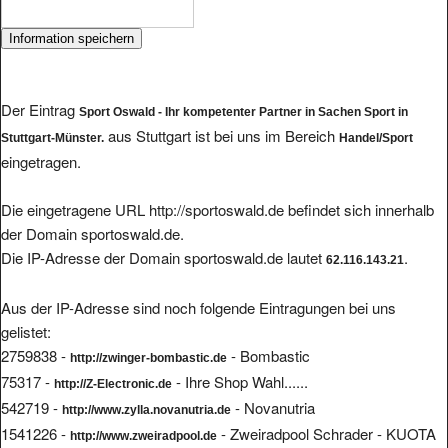
Der Eintrag
Sport Oswald - Ihr kompetenter Partner in Sachen Sport in
aus Stuttgart ist bei uns im Bereich
Stuttgart-Münster.
Handel/Sport
eingetragen.
Die eingetragene URL http://sportoswald.de befindet sich innerhalb
der Domain sportoswald.de.
Die IP-Adresse der Domain sportoswald.de lautet
.
62.116.143.21
Aus der IP-Adresse sind noch folgende Eintragungen bei uns
gelistet:
2759838 -
- Bombastic
http://zwinger-bombastic.de
75317 -
- Ihre Shop Wahl......
http://Z-Electronic.de
542719 -
- Novanutria
http://www.zylla.novanutria.de
1541226 -
- Zweiradpool Schrader - KUOTA
http://www.zweiradpool.de