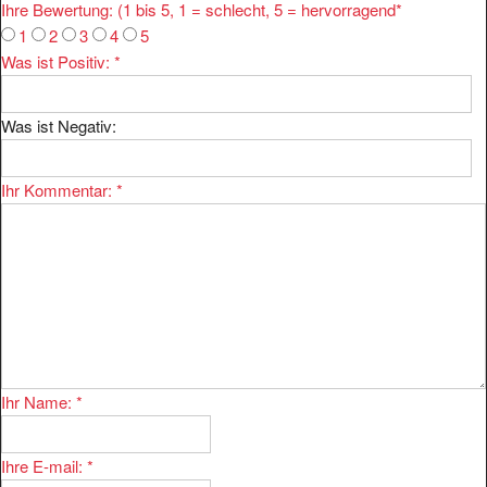
Ihre Bewertung: (1 bis 5, 1 = schlecht, 5 = hervorragend
*
1
2
3
4
5
Was ist Positiv:
*
Was ist Negativ:
Ihr Kommentar:
*
Ihr Name:
*
Ihre E-mail:
*