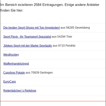
Im Bereich existieren 2584 Eintragungen. Einige andere Anbieter
finden Sie hier:
Die besten Sport-Shops mit Top-Angeboten!
aus 58285 Gevelsberg
Sport Fleck - Ihr Teamsport-Spezialist
aus 54294 Trier
Jöbkes-Sport mit der Marke Sportastic
aus 9710 Feistritz
Westhockey
Waffenhandelzingst
Cupshop Pokale
aus 70839 Gerlingen
EuroCarp
Reiterlädchen´s Reitshop