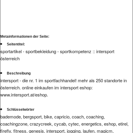
Metainformationen der Seite:
Seitentitel:
sportartikel - sportbekleidung - sportkompetenz :: intersport
österreich
Beschreibung
intersport - die nr. 1 im sportfachhandel! mehr als 250 standorte in
österreich. online einkaufen im intersport eshop:
www.intersport.at/eshop.
Schlüsselwörter
bademode, bergsport, bike, capricio, coach, coaching,
coachingzone, crazycreek, cycab, cytec, energetics, eshop, etirel,
firefly, fitness, genesis, intersport, jogging, laufen, magicm,
mckinley, online, onlineshop, outdoor, pr