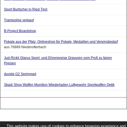
Sport Burtscher in Ried Tirol
Trampoline verkauf
B-Project Boardshop
Pokale aus der Pfalz, Onlineshop für Pokale, Medaillen und Vereinsbedarf
aus 76889 Niederotterbach
Jud-Rickli Glarus Sport- und Ehrenpreise Gravuren vom Profi zu fairen
Preisen
duvide G2 Springseil
Skadi Shop Waffen Munition Wiederladen Luftgewehr Sportwaffen Optik
This website makes use of cookies to enhance browsing experience and