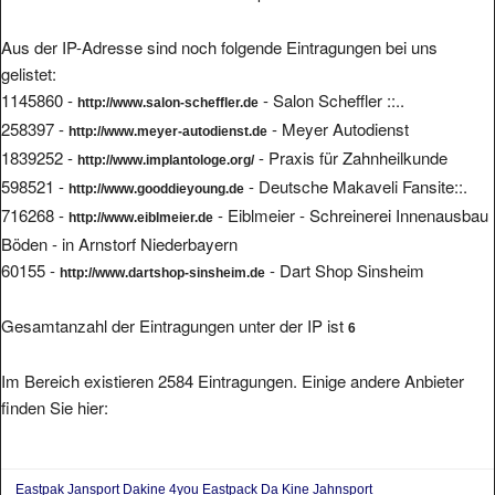
Aus der IP-Adresse sind noch folgende Eintragungen bei uns
gelistet:
1145860 -
- Salon Scheffler ::..
http://www.salon-scheffler.de
258397 -
- Meyer Autodienst
http://www.meyer-autodienst.de
1839252 -
- Praxis für Zahnheilkunde
http://www.implantologe.org/
598521 -
- Deutsche Makaveli Fansite::.
http://www.gooddieyoung.de
716268 -
- Eiblmeier - Schreinerei Innenausbau
http://www.eiblmeier.de
Böden - in Arnstorf Niederbayern
60155 -
- Dart Shop Sinsheim
http://www.dartshop-sinsheim.de
Gesamtanzahl der Eintragungen unter der IP ist
6
Im Bereich existieren 2584 Eintragungen. Einige andere Anbieter
finden Sie hier:
Eastpak Jansport Dakine 4you Eastpack Da Kine Jahnsport