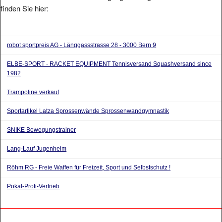
finden Sie hier:
robot sportpreis AG - Länggassstrasse 28 - 3000 Bern 9
ELBE-SPORT - RACKET EQUIPMENT Tennisversand Squashversand since
1982
Trampoline verkauf
Sportartikel Latza Sprossenwände Sprossenwandgymnastik
SNIKE Bewegungstrainer
Lang-Lauf Jugenheim
Röhm RG - Freie Waffen für Freizeit, Sport und Selbstschutz !
Pokal-Profi-Vertrieb