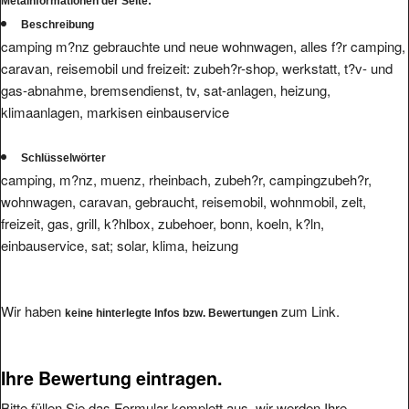
Metainformationen der Seite:
Beschreibung
camping m?nz gebrauchte und neue wohnwagen, alles f?r camping,
caravan, reisemobil und freizeit: zubeh?r-shop, werkstatt, t?v- und
gas-abnahme, bremsendienst, tv, sat-anlagen, heizung,
klimaanlagen, markisen einbauservice
Schlüsselwörter
camping, m?nz, muenz, rheinbach, zubeh?r, campingzubeh?r,
wohnwagen, caravan, gebraucht, reisemobil, wohnmobil, zelt,
freizeit, gas, grill, k?hlbox, zubehoer, bonn, koeln, k?ln,
einbauservice, sat; solar, klima, heizung
Wir haben
zum Link.
keine hinterlegte Infos bzw. Bewertungen
Ihre Bewertung eintragen.
Bitte füllen Sie das Formular komplett aus, wir werden Ihre