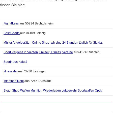
finden Sie hier:
Fight4Less
aus 55234 Bechtolsheim
Best Goods
aus 04109 Leipzig
Müller Angelgeräte - Online Shop -wir sind 24 Stunden täglich für Sie da.
Sport Pergens in Viersen, Freizeit, Fitness, Vereine
aus 41748 Viersen
Sporthaus Kajulä
fitness.de
aus 73730 Esslingen
Intersport Rebi
aus 72461 Albstadt
Skadi Shop Waffen Munition Wiederladen Luftgewehr Sportwaffen Optik