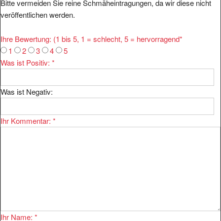
veröffentlichen werden.
Ihre Bewertung: (1 bis 5, 1 = schlecht, 5 = hervorragend
*
1
2
3
4
5
Was ist Positiv:
*
Was ist Negativ:
Ihr Kommentar:
*
Ihr Name:
*