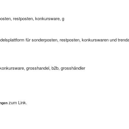
posten, restposten, konkursware, g
elsplattform für sonderposten, restposten, konkurswaren und trendart
konkursware, grosshandel, b2b, grosshändler
zum Link.
ungen
, wir werden Ihre Eintragung dann so schnell als möglich überprüfen. 