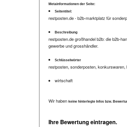
Seitentitel:
restposten.de - b2b-marktplatz für sonder
Beschreibung
restposten.de großhandel b2b: die b2b-hand
gewerbe und grosshändler.
Schlüsselwörter
restposten, sonderposten, konkurswaren, 
wirtschaft
Wir haben
keine hinterlegte Infos bzw. Bewert
Ihre Bewertung eintragen.
Bitte füllen Sie das Formular komplett aus