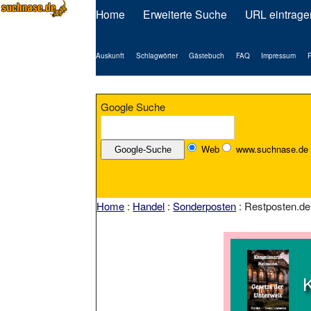
Home
Erweiterte Suche
URL eintrage
Auskunft
Schlagwörter
Gästebuch
FAQ
Impressum
P
Google Suche
Web
www.suchnase.de
Home
:
Handel
:
Sonderposten
: Restposten.de