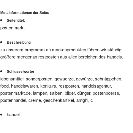
Metainformationen der Seite:
Seitentitel:
postenmarkt
Beschreibung
zu unserem programm an markenprodukten führen wir ständig
größere mengenan restposten aus allen bereichen des handels.
Schlüsselwörter
lebensmittel, sonderposten, gewuerze, gewürze, schnäppchen,
food, handelswaren, konkurs, restposten, handelsagentur,
postenmarkt.de, lampen, salben, bilder, dünger, postenboerse,
postenhandel, creme, geschenkartikel, arrighi, c
handel
Wir haben
zum Link.
keine hinterlegte Infos bzw. Bewertungen