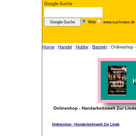
Google Suche
Web
www.suchnase.de
Home
:
Handel
:
Hobby
:
Basteln
: Onlineshop -
Onlineshop - Handarbeitswelt Zur Lind
Onlineshop - Handarbeitswelt Zur Linde
Onlineshop der Handarbeitswelt Zur Linde - über 