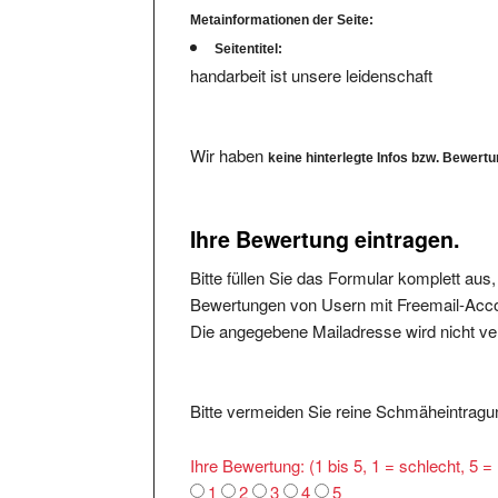
Seitentitel:
handarbeit ist unsere leidenschaft
Wir haben
keine hinterlegte Infos bzw. Bewert
Ihre Bewertung eintragen.
Bitte füllen Sie das Formular komplett aus
Bewertungen von Usern mit Freemail-Accou
Die angegebene Mailadresse wird nicht verö
Bitte vermeiden Sie reine Schmäheintragun
Ihre Bewertung: (1 bis 5, 1 = schlecht, 5 
1
2
3
4
5
Was ist Positiv:
*