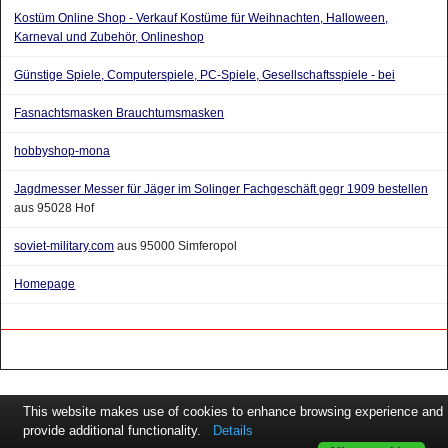
Kostüm Online Shop - Verkauf Kostüme für Weihnachten, Halloween,
Karneval und Zubehör, Onlineshop
Günstige Spiele, Computerspiele, PC-Spiele, Gesellschaftsspiele - bei
Fasnachtsmasken Brauchtumsmasken
hobbyshop-mona
Jagdmesser Messer für Jäger im Solinger Fachgeschäft gegr 1909 bestellen
aus 95028 Hof
soviet-military.com
aus 95000 Simferopol
Homepage
This website makes use of cookies to enhance browsing experience and
provide additional functionality.
Details