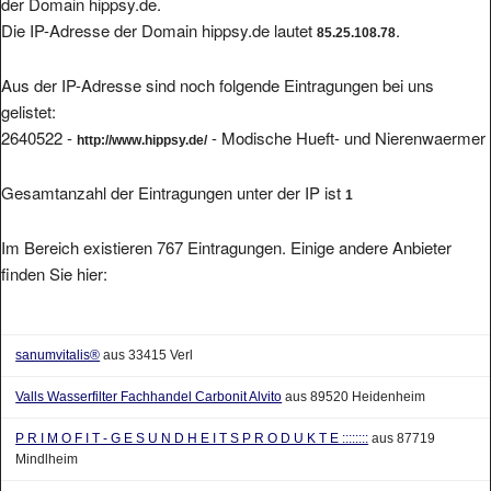
Die IP-Adresse der Domain hippsy.de lautet
.
85.25.108.78
Aus der IP-Adresse sind noch folgende Eintragungen bei uns
gelistet:
2640522 -
- Modische Hueft- und Nierenwaermer
http://www.hippsy.de/
Gesamtanzahl der Eintragungen unter der IP ist
1
Im Bereich existieren 767 Eintragungen. Einige andere Anbieter
finden Sie hier:
sanumvitalis®
aus 33415 Verl
Valls Wasserfilter Fachhandel Carbonit Alvito
aus 89520 Heidenheim
P R I M O F I T - G E S U N D H E I T S P R O D U K T E ::::::::
aus 87719
Mindlheim
fairsano Produkte im Gesundheitsbereich Fussmassagegerät