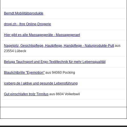
Berndt Mobilitätsprodukte
drogi.ch - Ihre Online-Drogerie
Hier gibt es alle Massagegeräte - Massagegeraet
Nagelpilz, Gesichtspflege, Hautpflege, Handpflege - Naturprodukte-Putt
aus
23554 Lübeck
Beluga Tauchsport und Ergo-Textiltechnik für mehr Lebensqualität
Blaulichtbrille "Eyemotion"
aus 94060 Pocking
iceberg.de | aktive und gesunde Lebensführung
Gut einschlafen trotz Tinnitus
aus 8604 Volketswil