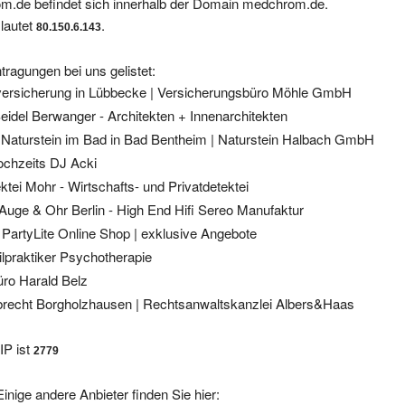
lautet
.
80.150.6.143
tragungen bei uns gelistet:
ersicherung in Lübbecke | Versicherungsbüro Möhle GmbH
eidel Berwanger - Architekten + Innenarchitekten
 Naturstein im Bad in Bad Bentheim | Naturstein Halbach GmbH
ochzeits DJ Acki
ktei Mohr - Wirtschafts- und Privatdetektei
Auge & Ohr Berlin - High End Hifi Sereo Manufaktur
 PartyLite Online Shop | exklusive Angebote
ilpraktiker Psychotherapie
üro Harald Belz
brecht Borgholzhausen | Rechtsanwaltskanzlei Albers&Haas
IP ist
2779
inige andere Anbieter finden Sie hier: