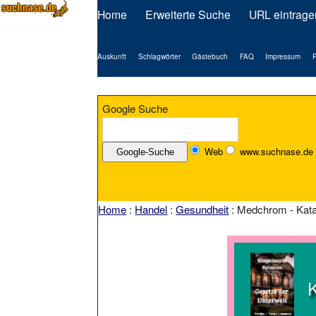
Home
Erweiterte Suche
URL eintrage
Auskunft
Schlagwörter
Gästebuch
FAQ
Impressum
P
Google Suche
Web
www.suchnase.de
Home
:
Handel
:
Gesundheit
: Medchrom - Kata