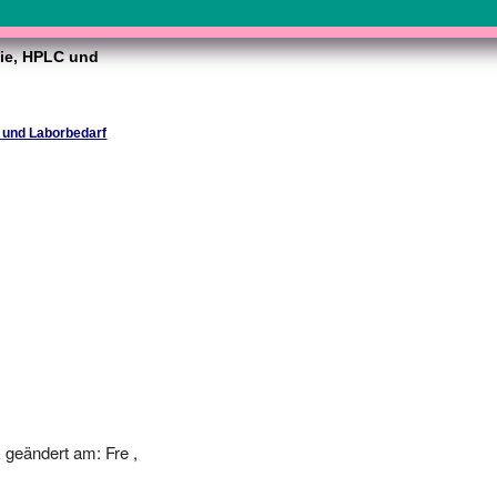
ie, HPLC und
 und Laborbedarf
geändert am: Fre ,
-20 00:00:00