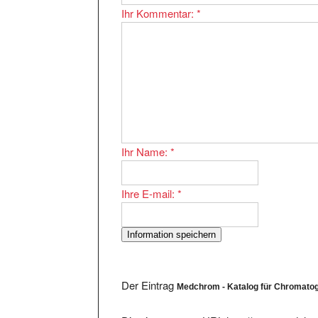
Ihr Name:
*
Ihre E-mail:
*
Der Eintrag
Medchrom - Katalog für Chromato
Die eingetragene URL http://www.medchro