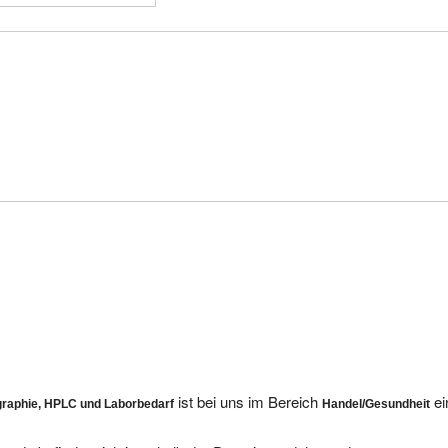
ist bei uns im Bereich
ei
graphie, HPLC und Laborbedarf
Handel/Gesundheit
m.de befindet sich innerhalb der Domain medchrom.de.