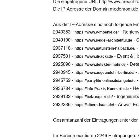
Die IP-Adresse der Domain medchrom.de 
Aus der IP-Adresse sind noch folgende Ein
2940353 -
- Rentenv
https://www.v-moehle.de/
2949100 -
- S
https://www.seidel-architektur.de
2937118 -
-
https://www.naturstein-halbach.de/
2937501 -
- Event & H
https://www.dj-acki.de
2925896 -
- Dete
https://www.detektei-mohr.de
2940945 -
- 
https://www.augeundohr-berlin.de/
2945759 -
-
https://partylite-online.de/angebote
2936784 -
- He
https://Info-Praxis-Konnerth.de
2939132 -
- Ingenieurb
https://belz-expert.de/
2932336 -
- Anwalt Er
https://albers-haas.de/
Gesamtanzahl der Eintragungen unter der 
Im Bereich existieren 2246 Eintragungen. E