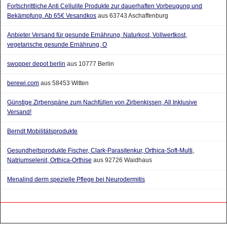
Bekämpfung. Ab 65€ Vesandkos
aus 63743 Aschaffenburg
Anbieter Versand für gesunde Ernährung, Naturkost, Vollwertkost,
vegetarische gesunde Ernährung, O
swopper depot berlin
aus 10777 Berlin
berewi.com
aus 58453 Witten
Günstige Zirbenspäne zum Nachfüllen von Zirbenkissen, All Inklusive
Versand!
Berndt Mobilitätsprodukte
Gesundheitsprodukte Fischer, Clark-Parasitenkur, Orthica-Soft-Multi,
Natriumselenit, Orthica-Orthise
aus 92726 Waidhaus
Menalind derm spezielle Pflege bei Neurodermitis