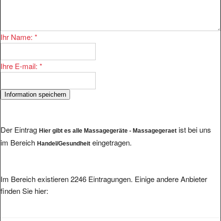
Ihr Name:
*
Ihre E-mail:
*
Der Eintrag
ist bei uns
Hier gibt es alle Massagegeräte - Massagegeraet
im Bereich
eingetragen.
Handel/Gesundheit
Im Bereich existieren 2246 Eintragungen. Einige andere Anbieter
finden Sie hier:
Fortschrittliche Anti Cellulite Produkte zur dauerhaften Vorbeugung und