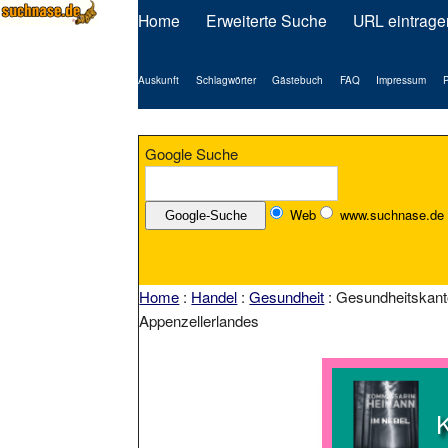
Home
Erweiterte Suche
URL eintrage
Auskunft
Schlagwörter
Gästebuch
FAQ
Impressum
P
Google Suche
Web
www.suchnase.de
Home
:
Handel
:
Gesundheit
: Gesundheitskant
Appenzellerlandes