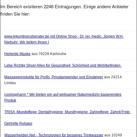
Im Bereich existieren 2246 Eintragungen. Einige andere Anbieter
finden Sie hier:
www.Inkontinenzberater.de mit Online Shop - Dr. rer. medic. Jürgen W.H.
Niebuhr -Wir liefern Ihnen I
Heilerde Maske
aus 76228 Karlsruhe
Lebe Richtig Shop! Alles für Gesundheit, Schönheit und Wohlbefinden.
Massageprodukte für Profis, Privatanwender und Einsteiger
aus 24214
Lindau
cosmopharm * Wir bieten ein auf wirksamer Naturmedizin basierendes
Produk
TRISA -Mundpflege, Dentalhygiene, Mundhygiene, Zahnpflege, ZahnbŸrste.
Gehhilfe Rollator
Wasserhelden.Net - Technologien für besseres Trinkwasser
aus 10249