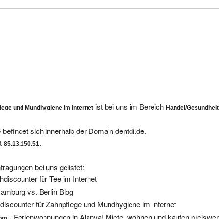
ist bei uns im Bereich
flege und Mundhygiene im Internet
Handel/Gesundheit
 befindet sich innerhalb der Domain dentdi.de.
et
.
85.13.150.51
tragungen bei uns gelistet:
chdiscounter für Tee im Internet
Hamburg vs. Berlin Blog
hdiscounter für Zahnpflege und Mundhygiene im Internet
- Ferienwohnungen in Alanya! Miete, wohnen und kaufen preiswert
com