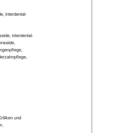
, interdental-
ide, interdental-
hnseide,
ngenpflege,
nderzahnpflege,
Kritiken und
n.