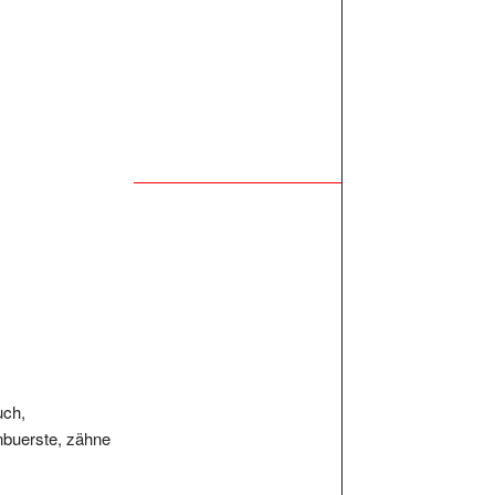
uch,
nbuerste, zähne