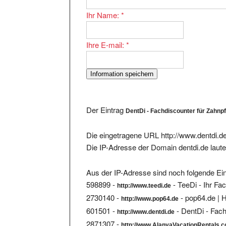
Ihr Name:
*
Ihre E-mail:
*
Der Eintrag
DentDi - Fachdiscounter für Zahnp
Die eingetragene URL http://www.dentdi.de
Die IP-Adresse der Domain dentdi.de laut
Aus der IP-Adresse sind noch folgende Ein
598899 -
- TeeDi - Ihr Fa
http://www.teedi.de
2730140 -
- pop64.de | 
http://www.pop64.de
601501 -
- DentDi - Fac
http://www.dentdi.de
2871307 -
http://www.AlanyaVacationRentals.