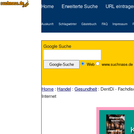
Home
Erweiterte Suche
URL eintrage
Auskunft
Schlagwörter
Gästebuch
FAQ
Impressum
P
Google Suche
Web
www.suchnase.de
Home
:
Handel
:
Gesundheit
: DentDi - Fachdi
Internet