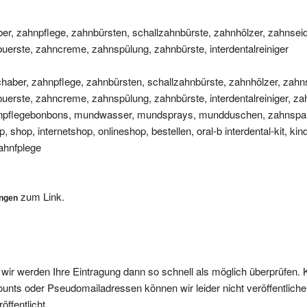
, zahnpflege, zahnbürsten, schallzahnbürste, zahnhölzer, zahnseide
enbuerste, zahncreme, zahnspülung, zahnbürste, interdentalreiniger
aber, zahnpflege, zahnbürsten, schallzahnbürste, zahnhölzer, zahnse
enbuerste, zahncreme, zahnspülung, zahnbürste, interdentalreiniger, za
hnpflegebonbons, mundwasser, mundsprays, mundduschen, zahnspa
 shop, internetshop, onlineshop, bestellen, oral-b interdental-kit, ki
ahnfplege
zum Link.
ungen
, wir werden Ihre Eintragung dann so schnell als möglich überprüfen. 
nts oder Pseudomailadressen können wir leider nicht veröffentliche
ffentlicht.